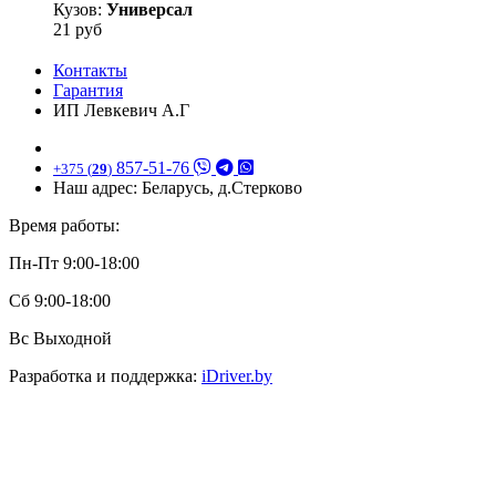
Кузов:
Универсал
21 руб
Контакты
Гарантия
ИП Левкевич А.Г
857-51-76
+375 (
29
)
Наш адрес: Беларусь, д.Стерково
Время работы:
Пн-Пт 9:00-18:00
Сб 9:00-18:00
Вс Выходной
Разработка и поддержка:
iDriver.by
Данный сайт не является интернет – магазином. Вся
информация о товарах, в том числе цены, носит
ознакомительный характер и не является основанием для
оферты. По всем вопросам, связанным с наличием товара,
ассортиментом, способами оплаты и доставки, обращайтесь к